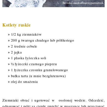
Kotlety ruskie
1/2 kg ziemniaków
200 g twarogu chudego lub półtłustego
2 średnie cebule
2 jajka
1 płaska łyżeczka soli
½ łyżeczki czarnego pieprzu
1 łyżeczka czosnku granulowanego
bułka tarta (u mnie bezglutenowa)
olej do smażenia
Ziemniaki obrać i ugotować w osolonej wodzie. Odcedzić,
odparować i póki są ciepłe zmielić w maszynce lub przecisnąć