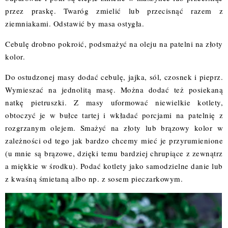
przez praskę. Twaróg zmielić lub przecisnąć razem z
ziemniakami. Odstawić by masa ostygła.
Cebulę drobno pokroić, podsmażyć na oleju na patelni na złoty
kolor.
Do ostudzonej masy dodać cebulę, jajka, sól, czosnek i pieprz.
Wymieszać na jednolitą masę. Można dodać też posiekaną
natkę pietruszki. Z masy uformować niewielkie kotlety,
obtoczyć je w bułce tartej i wkładać porcjami na patelnię z
rozgrzanym olejem. Smażyć na złoty lub brązowy kolor w
zależności od tego jak bardzo chcemy mieć je przyrumienione
(u mnie są brązowe, dzięki temu bardziej chrupiące z zewnątrz
a miękkie w środku). Podać kotlety jako samodzielne danie lub
z kwaśną śmietaną albo np. z sosem pieczarkowym.