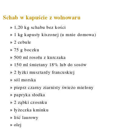
Schab w kapuście z wolnowaru
1,20 kg schabu bez kości
1 kg kapusty kiszonej (u mnie domowa)
2 cebule
75 g boczku
500 ml rosołu z kurczaka
150 ml śmietany 18% lub do sosów
2 łyżki musztardy francuskiej
sól morska
pieprz czarny ziarnisty świeżo mielony
papryka słodka
2 ząbki czosnku
łyżeczka kminku
liść laurowy
olej