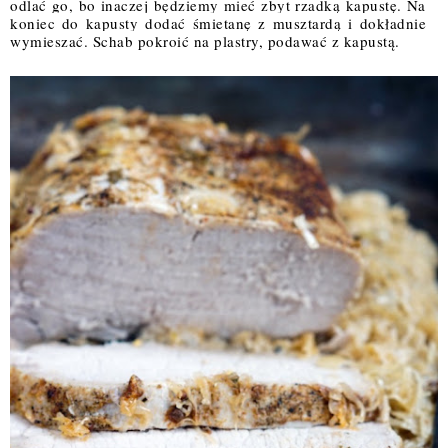
odlać go, bo inaczej będziemy mieć zbyt rzadką kapustę. Na 
koniec do kapusty dodać śmietanę z musztardą i dokładnie 
wymieszać. Schab pokroić na plastry, podawać z kapustą. 