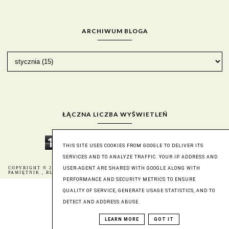
ARCHIWUM BLOGA
ŁĄCZNA LICZBA WYŚWIETLEŃ
1
9
3
0
1
5
7
6
THIS SITE USES COOKIES FROM GOOGLE TO DELIVER ITS
SERVICES AND TO ANALYZE TRAFFIC. YOUR IP ADDRESS AND
COPYRIGHT © 2016
BERNIKA - MÓJ KULINARNY
BLOG DESIGN:
USER-AGENT ARE SHARED WITH GOOGLE ALONG WITH
PAMIĘTNIK
, BLOGGER
KAROGRAFIA.PL
PERFORMANCE AND SECURITY METRICS TO ENSURE
QUALITY OF SERVICE, GENERATE USAGE STATISTICS, AND TO
DETECT AND ADDRESS ABUSE.
LEARN MORE
GOT IT