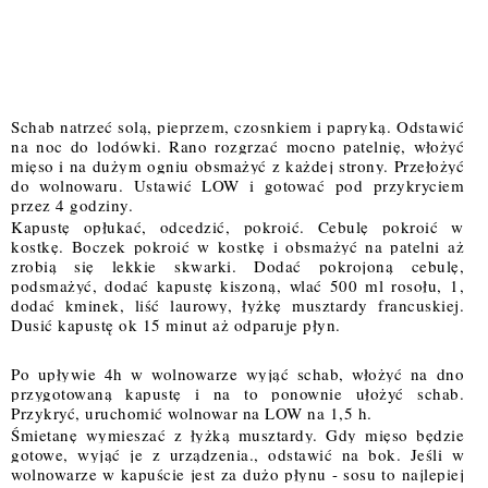
Schab natrzeć solą, pieprzem, czosnkiem i papryką. Odstawić 
na noc do lodówki. Rano rozgrzać mocno patelnię, włożyć 
mięso i na dużym ogniu obsmażyć z każdej strony. Przełożyć 
do wolnowaru. Ustawić 
LOW i gotować pod przykryciem 
przez 4 godziny.
Kapustę opłukać, odcedzić, pokroić. Cebulę pokroić w 
kostkę. Boczek pokroić w kostkę i obsmażyć na patelni aż 
zrobią się lekkie skwarki. Dodać pokrojoną cebulę, 
podsmażyć, dodać kapustę kiszoną, wlać 500 ml rosołu, 1, 
dodać kminek, liść laurowy,
 łyżkę musztardy francuskiej
. 
Dusić kapustę ok 15 minut aż odparuje płyn. 
Po upływie 4h w wolnowarze wyjąć schab, włożyć na dno 
przygotowaną kapustę i na to ponownie ułożyć schab. 
Przykryć, uruchomić wolnowar na LOW na 1,5 h.
Śmietanę wymieszać z łyżką musztardy. Gdy mięso będzie 
gotowe, wyjąć je z urządzenia., odstawić na bok. Jeśli w 
wolnowarze w kapuście jest za dużo płynu - sosu to najlepiej 