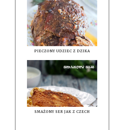
PIECZONY UDZIEC Z DZIKA
SMAŻONY SER JAK Z CZECH