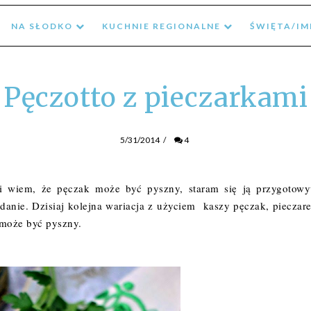
NA SŁODKO
KUCHNIE REGIONALNE
ŚWIĘTA/I
Pęczotto z pieczarkami
5/31/2014
/
4
 i wiem, że pęczak może być pyszny, staram się ją przygotow
 danie. Dzisiaj kolejna wariacja z użyciem kaszy pęczak, pieczar
, może być pyszny.