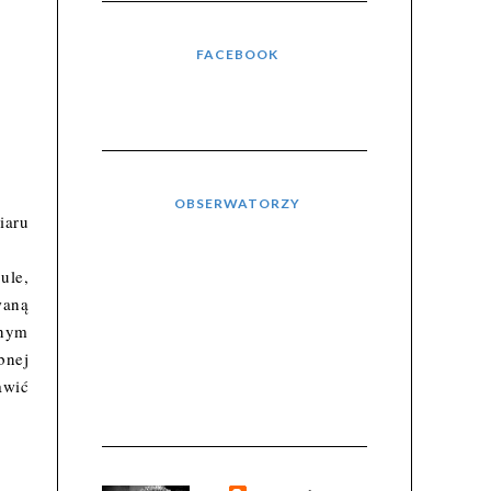
FACEBOOK
OBSERWATORZY
iaru
ule,
waną
lnym
bnej
awić