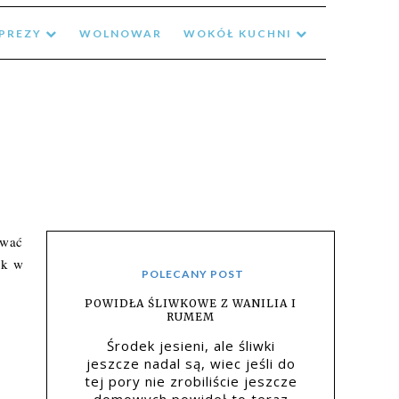
MPREZY
WOLNOWAR
WOKÓŁ KUCHNI
ywać
ek w
POLECANY POST
POWIDŁA ŚLIWKOWE Z WANILIA I
RUMEM
Środek jesieni, ale śliwki
jeszcze nadal są, wiec jeśli do
tej pory nie zrobiliście jeszcze