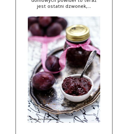
domowych powideł to teraz
jest ostatni dzwonek,...