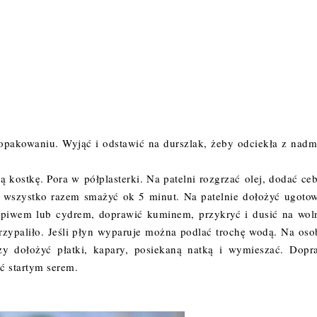
akowaniu. Wyjąć i odstawić na durszlak, żeby odciekła z nadm
 kostkę. Pora w półplasterki. Na patelni rozgrzać olej, dodać ceb
ć i wszystko razem smażyć ok 5 minut. Na patelnie dołożyć ugoto
ać piwem lub cydrem, doprawić kuminem, przykryć i dusić na wo
przypaliło. Jeśli płyn wyparuje można podlać trochę wodą. Na oso
zy dołożyć płatki, kapary, posiekaną natką i wymieszać. Dopr
ć startym serem.