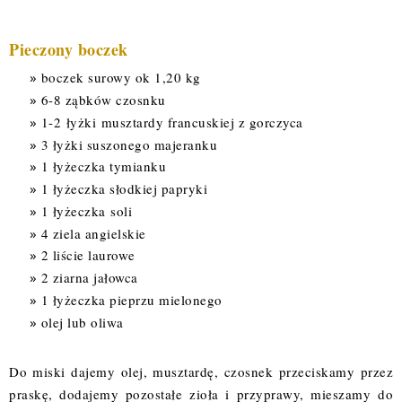
Pieczony boczek
boczek surowy ok 1,20 kg
6-8 ząbków czosnku
1-2 łyżki musztardy francuskiej z gorczyca
3 łyżki suszonego majeranku
1 łyżeczka tymianku
1 łyżeczka słodkiej papryki
1 łyżeczka soli
4 ziela angielskie
2 liście laurowe
2 ziarna jałowca
1 łyżeczka pieprzu mielonego
olej lub oliwa
Do miski dajemy olej, musztardę, czosnek przeciskamy przez
praskę, dodajemy pozostałe zioła i przyprawy, mieszamy do