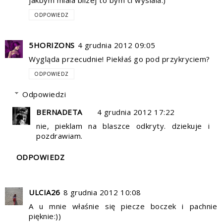
jakbym miala blizej to bym ci wyslala:)
ODPOWIEDZ
5HORIZONS
4 grudnia 2012 09:05
Wygląda przecudnie! Piekłaś go pod przykryciem?
ODPOWIEDZ
Odpowiedzi
BERNADETA
4 grudnia 2012 17:22
nie, pieklam na blaszce odkryty. dziekuje i
pozdrawiam.
ODPOWIEDZ
ULCIA26
8 grudnia 2012 10:08
A u mnie właśnie się piecze boczek i pachnie
pięknie:))