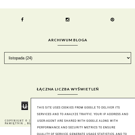
ARCHIWUM BLOGA
ŁĄCZNA LICZBA WYŚWIETLEŃ
u
n
d
e
f
i
n
e
d
THIS SITE USES COOKIES FROM GOOGLE TO DELIVER ITS
SERVICES AND TO ANALYZE TRAFFIC. YOUR IP ADDRESS AND
COPYRIGHT © 2016
BERNIKA - MÓJ KULINARNY
BLOG DESIGN:
USER-AGENT ARE SHARED WITH GOOGLE ALONG WITH
PAMIĘTNIK
, BLOGGER
KAROGRAFIA.PL
PERFORMANCE AND SECURITY METRICS TO ENSURE
QUALITY OF SERVICE, GENERATE USAGE STATISTICS, AND TO