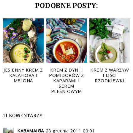
PODOBNE POSTY:
JESIENNY KREM Z
KREM Z DYNI I
KREM Z WARZYW
KALAFIORA I
POMIDORÓW Z
I LIŚCI
MELONA
KAPARAMI I
RZODKIEWKI
SEREM
PLEŚNIOWYM
11 KOMENTARZY:
KABAMAIGA
28 grudnia 2011 00:01