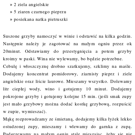
2 ziela angielskie
5 ziaren czarnego pieprzu
posiekana natka pietruszki
Suszone grzyby namoczyć w winie i odstawić na kilka godzin.
Następnie należy je zagotować na małym ogniu przez ok
20minut. Odstawiamy do przestygnięcia a potem grzyby
kroimy w paski. Wina nie wylewamy, bo będzie potrzebne.
Cebulę i włoszczyznę drobno szatkujemy, szklimy na maśle.
Dodajemy koncentrat pomidorowy, ziarnisty pieprz i ziele
angielskie oraz liście laurowe. Mieszamy wszystko. Dolewamy
litr ciepłej wody, wino i gotujemy 10 minut. Dodajemy
pokrojone grzyby i gotujemy kolejne 15 min. (jeśli smak zupy
jest mało grzybowy można dodać kostkę grzybową, rozpuścić
w zupie, wymieszać).
Mąkę rozprowadzamy ze śmietaną, dodajemy kilka łyżek lekko
ostudzonej zupy, mieszamy i wlewamy do garnka z zupą.
Podgrzewamy na małym ogniu stale mieszając, żeby się nie