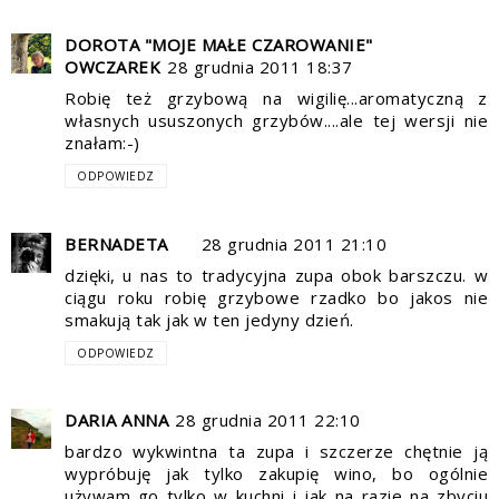
DOROTA "MOJE MAŁE CZAROWANIE"
OWCZAREK
28 grudnia 2011 18:37
Robię też grzybową na wigilię...aromatyczną z
własnych ususzonych grzybów....ale tej wersji nie
znałam:-)
ODPOWIEDZ
BERNADETA
28 grudnia 2011 21:10
dzięki, u nas to tradycyjna zupa obok barszczu. w
ciągu roku robię grzybowe rzadko bo jakos nie
smakują tak jak w ten jedyny dzień.
ODPOWIEDZ
DARIA ANNA
28 grudnia 2011 22:10
bardzo wykwintna ta zupa i szczerze chętnie ją
wypróbuję jak tylko zakupię wino, bo ogólnie
używam go tylko w kuchni i jak na razie na zbyciu