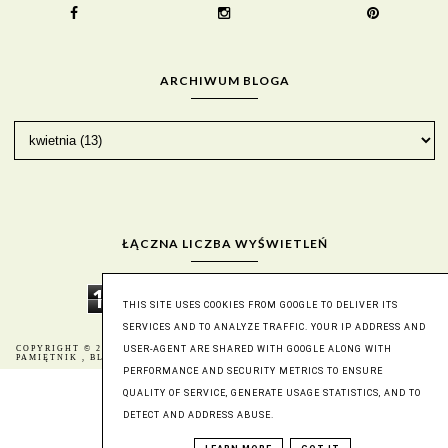
ARCHIWUM BLOGA
ŁĄCZNA LICZBA WYŚWIETLEŃ
1
9
3
0
7
8
1
2
THIS SITE USES COOKIES FROM GOOGLE TO DELIVER ITS
SERVICES AND TO ANALYZE TRAFFIC. YOUR IP ADDRESS AND
USER-AGENT ARE SHARED WITH GOOGLE ALONG WITH
COPYRIGHT © 2016
BERNIKA - MÓJ KULINARNY
BLOG DESIGN:
PAMIĘTNIK
, BLOGGER
KAROGRAFIA.PL
PERFORMANCE AND SECURITY METRICS TO ENSURE
QUALITY OF SERVICE, GENERATE USAGE STATISTICS, AND TO
DETECT AND ADDRESS ABUSE.