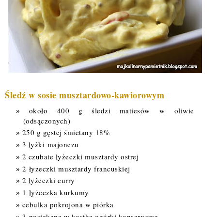
Śledź w sosie musztardowo-kawiorowym
około 400 g śledzi matiesów w oliwie
(odsączonych)
250 g gęstej śmietany 18%
3 łyżki majonezu
2 czubate łyżeczki musztardy ostrej
2 łyżeczki musztardy francuskiej
2 łyżeczki curry
1 łyżeczka kurkumy
cebulka pokrojona w piórka
3 posiekane w kostkę ogórki konserwowe